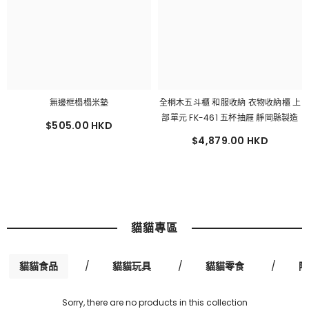
無邊框榻榻米墊
全桐木五斗櫃 和服收納 衣物收納櫃 上
部單元 FK-461 五杯抽屜 靜岡縣製造
$505.00 HKD
$4,879.00 HKD
貓貓專區
貓貓食品
/
貓貓玩具
/
貓貓零食
/
除
Sorry, there are no products in this collection