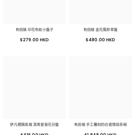
有田燒 印花布紋小盤子
有田燒 金花風鈴草盤
$279.00 HKD
$480.00 HKD
伊凡裡鍋島燒 濕青瓷菊花分盤
有田燒 手工雕刻的白瓷情侶茶碗
$416.00 HKD
$1,848.00 HKD