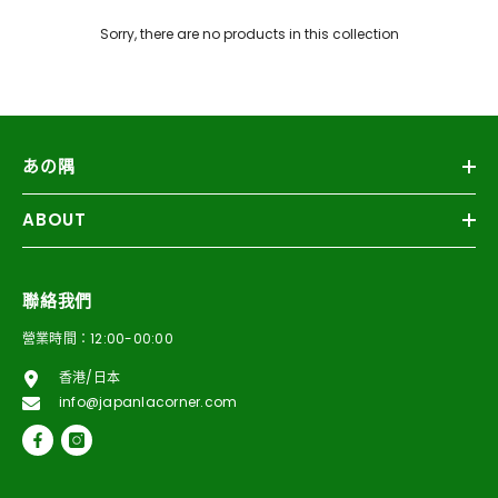
Sorry, there are no products in this collection
あの隅
ABOUT
聯絡我們
營業時間：12:00-00:00
香港/日本
info@japanlacorner.com